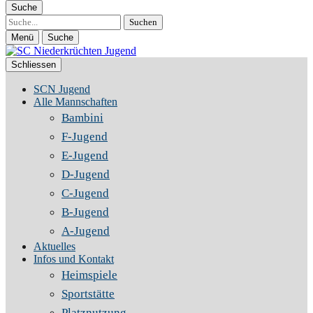
Suche
Suche
Menü
Suche
Schliessen
SCN Jugend
Alle Mannschaften
Bambini
F-Jugend
E-Jugend
D-Jugend
C-Jugend
B-Jugend
A-Jugend
Aktuelles
Infos und Kontakt
Heimspiele
Sportstätte
Platznutzung