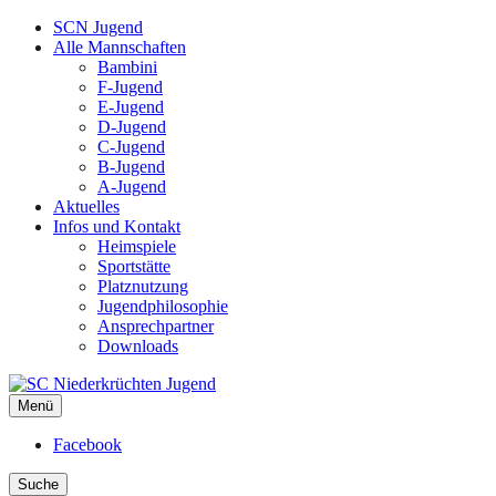
SCN Jugend
Alle Mannschaften
Bambini
F-Jugend
E-Jugend
D-Jugend
C-Jugend
B-Jugend
A-Jugend
Aktuelles
Infos und Kontakt
Heimspiele
Sportstätte
Platznutzung
Jugendphilosophie
Ansprechpartner
Downloads
Menü
SC Niederkrüchten Jugend
Facebook
Suche