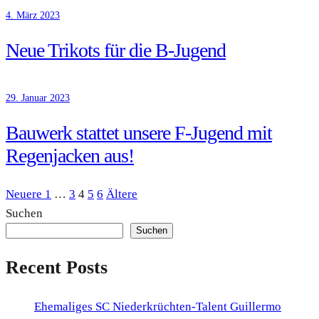
4. März 2023
Neue Trikots für die B-Jugend
29. Januar 2023
Bauwerk stattet unsere F-Jugend mit
Regenjacken aus!
Neuere
Seite
Seite
Seite
Seite
Seite
Ältere
Seitennummerierung
Neuere
1
…
3
4
5
6
Ältere
Beiträge
Beiträge
Suchen
der
Suchen
Beiträge
Recent Posts
Ehemaliges SC Niederkrüchten-Talent Guillermo