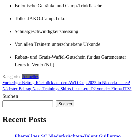
Isotonische Getränke und Camp-Trinkflasche
Tolles JAKO-Camp-Trikot
Schussgeschwindigkeitsmessung
Von allen Trainern unterschriebene Urkunde
Rabatt- und Gratis-Waffel-Gutschein für das Gartencenter
Leurs in Venlo (NL)
Kategorien
Aktuelles
Beitragsnavigation
Vor
Vorheriger Beitrag
Rückblick auf den AWO-Cup 2023 in Niederkrüchten!
Bei
Näc
Nächster Beitrag
Neue Trainings-Shirts für unsere D2 von der Firma ITZ!
Bei
Suchen
Suchen
Recent Posts
Ehemaliges SC Niederkrüchten-Talent Guillermo