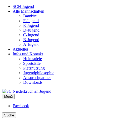
SCN Jugend
Alle Mannschaften
Bambini
F-Jugend
E-Jugend
D-Jugend
C-Jugend
B-Jugend
A-Jugend
Aktuelles
Infos und Kontakt
Heimspiele
Sportstätte
Platznutzung
Jugendphilosophie
Ansprechpartner
Downloads
Menü
SC Niederkrüchten Jugend
Facebook
Suche