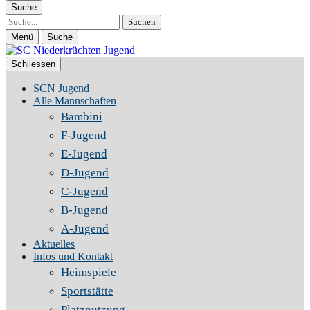
Suche
Suche
Menü
Suche
Schliessen
SCN Jugend
Alle Mannschaften
Bambini
F-Jugend
E-Jugend
D-Jugend
C-Jugend
B-Jugend
A-Jugend
Aktuelles
Infos und Kontakt
Heimspiele
Sportstätte
Platznutzung