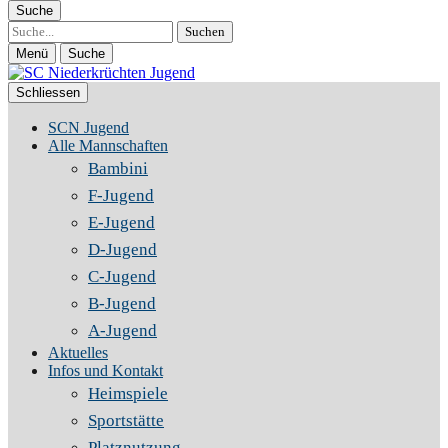
Suche
Suche
Menü
Suche
Schliessen
SCN Jugend
Alle Mannschaften
Bambini
F-Jugend
E-Jugend
D-Jugend
C-Jugend
B-Jugend
A-Jugend
Aktuelles
Infos und Kontakt
Heimspiele
Sportstätte
Platznutzung