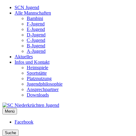
SCN Jugend
Alle Mannschaften
Bambini
F-Jugend
E-Jugend
D-Jugend
C-Jugend
B-Jugend
A-Jugend
Aktuelles
Infos und Kontakt
Heimspiele
Sportstätte
Platznutzung
Jugendphilosophie
Ansprechpartner
Downloads
Menü
SC Niederkrüchten Jugend
Facebook
Suche