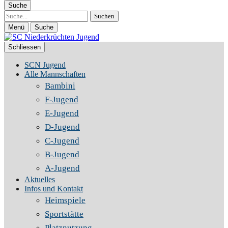
Suche
Suche
Menü
Suche
Schliessen
SCN Jugend
Alle Mannschaften
Bambini
F-Jugend
E-Jugend
D-Jugend
C-Jugend
B-Jugend
A-Jugend
Aktuelles
Infos und Kontakt
Heimspiele
Sportstätte
Platznutzung