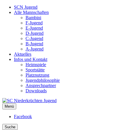
SCN Jugend
Alle Mannschaften
Bambini
F-Jugend
E-Jugend
D-Jugend
C-Jugend
B-Jugend
A-Jugend
Aktuelles
Infos und Kontakt
Heimspiele
Sportstätte
Platznutzung
Jugendphilosophie
Ansprechpartner
Downloads
Menü
SC Niederkrüchten Jugend
Facebook
Suche