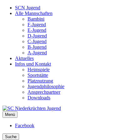
SCN Jugend
Alle Mannschaften
Bambini
F-Jugend
E-Jugend
D-Jugend
C-Jugend
B-Jugend
A-Jugend
Aktuelles
Infos und Kontakt
Heimspiele
Sportstätte
Platznutzung
Jugendphilosophie
Ansprechpartner
Downloads
Menü
SC Niederkrüchten Jugend
Facebook
Suche