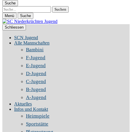
Suche
Suche
Menü
Suche
Schliessen
SCN Jugend
Alle Mannschaften
Bambini
F-Jugend
E-Jugend
D-Jugend
C-Jugend
B-Jugend
A-Jugend
Aktuelles
Infos und Kontakt
Heimspiele
Sportstätte
Platznutzung