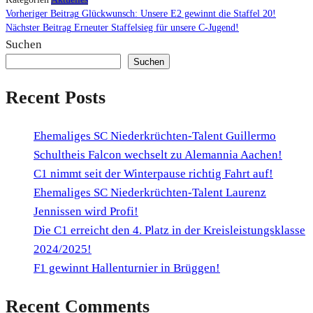
Beitragsnavigation
Vorherige
Vorheriger Beitrag
Glückwunsch: Unsere E2 gewinnt die Staffel 20!
Nächster
Beitrag
Nächster Beitrag
Erneuter Staffelsieg für unsere C-Jugend!
Beitrag
Suchen
Suchen
Recent Posts
Ehemaliges SC Niederkrüchten-Talent Guillermo
Schultheis Falcon wechselt zu Alemannia Aachen!
C1 nimmt seit der Winterpause richtig Fahrt auf!
Ehemaliges SC Niederkrüchten-Talent Laurenz
Jennissen wird Profi!
Die C1 erreicht den 4. Platz in der Kreisleistungsklasse
2024/2025!
F1 gewinnt Hallenturnier in Brüggen!
Recent Comments