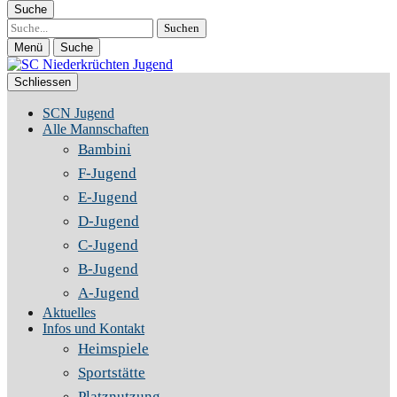
Suche
Suche
Menü
Suche
Schliessen
SCN Jugend
Alle Mannschaften
Bambini
F-Jugend
E-Jugend
D-Jugend
C-Jugend
B-Jugend
A-Jugend
Aktuelles
Infos und Kontakt
Heimspiele
Sportstätte
Platznutzung