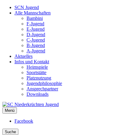
SCN Jugend
Alle Mannschaften
Bambini
F-Jugend
E-Jugend
D-Jugend
C-Jugend
B-Jugend
A-Jugend
Aktuelles
Infos und Kontakt
Heimspiele
Sportstätte
Platznutzung
Jugendphilosophie
Ansprechpartner
Downloads
Menü
SC Niederkrüchten Jugend
Facebook
Suche