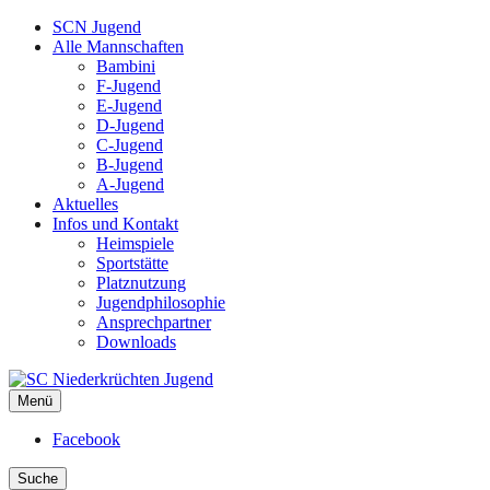
SCN Jugend
Alle Mannschaften
Bambini
F-Jugend
E-Jugend
D-Jugend
C-Jugend
B-Jugend
A-Jugend
Aktuelles
Infos und Kontakt
Heimspiele
Sportstätte
Platznutzung
Jugendphilosophie
Ansprechpartner
Downloads
Menü
SC Niederkrüchten Jugend
Facebook
Suche