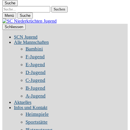
Suche
Suche
Menü
Suche
Schliessen
SCN Jugend
Alle Mannschaften
Bambini
F-Jugend
E-Jugend
D-Jugend
C-Jugend
B-Jugend
A-Jugend
Aktuelles
Infos und Kontakt
Heimspiele
Sportstätte
Platznutzung