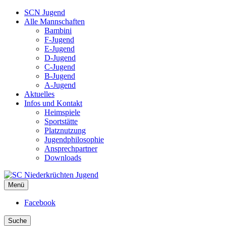
SCN Jugend
Alle Mannschaften
Bambini
F-Jugend
E-Jugend
D-Jugend
C-Jugend
B-Jugend
A-Jugend
Aktuelles
Infos und Kontakt
Heimspiele
Sportstätte
Platznutzung
Jugendphilosophie
Ansprechpartner
Downloads
Menü
SC Niederkrüchten Jugend
Facebook
Suche