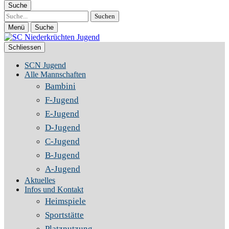
Suche
Suche
Menü
Suche
Schliessen
SCN Jugend
Alle Mannschaften
Bambini
F-Jugend
E-Jugend
D-Jugend
C-Jugend
B-Jugend
A-Jugend
Aktuelles
Infos und Kontakt
Heimspiele
Sportstätte
Platznutzung