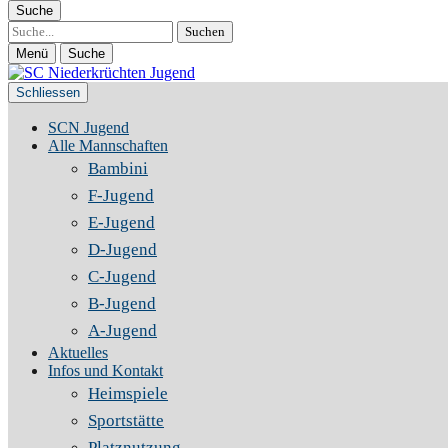
Suche
Suche
Menü
Suche
Schliessen
SCN Jugend
Alle Mannschaften
Bambini
F-Jugend
E-Jugend
D-Jugend
C-Jugend
B-Jugend
A-Jugend
Aktuelles
Infos und Kontakt
Heimspiele
Sportstätte
Platznutzung