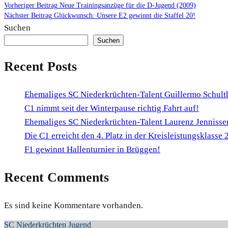
Beitragsnavigation
Vorheriger
Vorheriger Beitrag
Neue Trainingsanzüge für die D-Jugend (2009)
Nächster
Beitrag
Nächster Beitrag
Glückwunsch: Unsere E2 gewinnt die Staffel 20!
Beitrag
Suchen
Suchen
Recent Posts
Ehemaliges SC Niederkrüchten-Talent Guillermo Schult
C1 nimmt seit der Winterpause richtig Fahrt auf!
Ehemaliges SC Niederkrüchten-Talent Laurenz Jennissen
Die C1 erreicht den 4. Platz in der Kreisleistungsklasse
F1 gewinnt Hallenturnier in Brüggen!
Recent Comments
Es sind keine Kommentare vorhanden.
SC Niederkrüchten Jugend