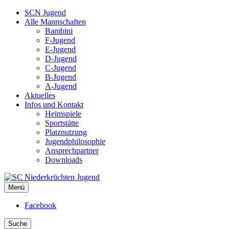
SCN Jugend
Alle Mannschaften
Bambini
F-Jugend
E-Jugend
D-Jugend
C-Jugend
B-Jugend
A-Jugend
Aktuelles
Infos und Kontakt
Heimspiele
Sportstätte
Platznutzung
Jugendphilosophie
Ansprechpartner
Downloads
Menü
SC Niederkrüchten Jugend
Facebook
Suche