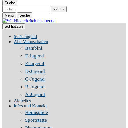
Suche
Suche
Menü
Suche
Schliessen
SCN Jugend
Alle Mannschaften
Bambini
F-Jugend
E-Jugend
D-Jugend
C-Jugend
B-Jugend
A-Jugend
Aktuelles
Infos und Kontakt
Heimspiele
Sportstätte
Platznutzung