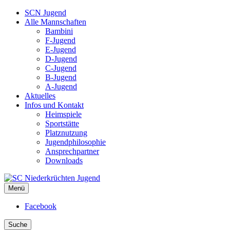
SCN Jugend
Alle Mannschaften
Bambini
F-Jugend
E-Jugend
D-Jugend
C-Jugend
B-Jugend
A-Jugend
Aktuelles
Infos und Kontakt
Heimspiele
Sportstätte
Platznutzung
Jugendphilosophie
Ansprechpartner
Downloads
Menü
SC Niederkrüchten Jugend
Facebook
Suche