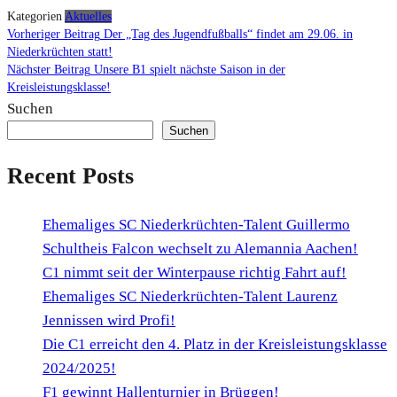
Kategorien
Aktuelles
Beitragsnavigation
Vorheriger Beitrag
Der „Tag des Jugendfußballs“ findet am 29.06. in
Vorheriger
Niederkrüchten statt!
Beitrag
Nächster Beitrag
Unsere B1 spielt nächste Saison in der
Nächster
Kreisleistungsklasse!
Beitrag
Suchen
Suchen
Recent Posts
Ehemaliges SC Niederkrüchten-Talent Guillermo
Schultheis Falcon wechselt zu Alemannia Aachen!
C1 nimmt seit der Winterpause richtig Fahrt auf!
Ehemaliges SC Niederkrüchten-Talent Laurenz
Jennissen wird Profi!
Die C1 erreicht den 4. Platz in der Kreisleistungsklasse
2024/2025!
F1 gewinnt Hallenturnier in Brüggen!