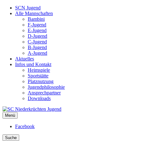
SCN Jugend
Alle Mannschaften
Bambini
F-Jugend
E-Jugend
D-Jugend
C-Jugend
B-Jugend
A-Jugend
Aktuelles
Infos und Kontakt
Heimspiele
Sportstätte
Platznutzung
Jugendphilosophie
Ansprechpartner
Downloads
Menü
SC Niederkrüchten Jugend
Facebook
Suche