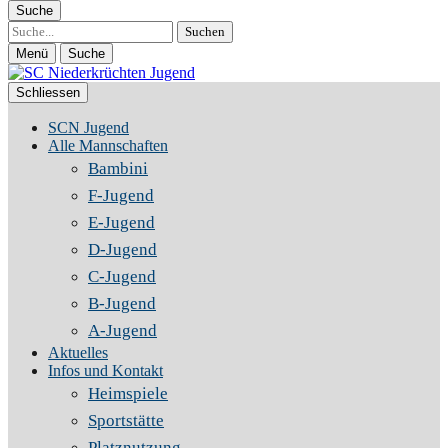
Suche
Suche
Menü
Suche
Schliessen
SCN Jugend
Alle Mannschaften
Bambini
F-Jugend
E-Jugend
D-Jugend
C-Jugend
B-Jugend
A-Jugend
Aktuelles
Infos und Kontakt
Heimspiele
Sportstätte
Platznutzung