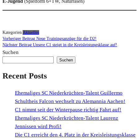
E-Jugend
(Spielform 6+TW, Naturrasen)
Kategorien
Aktuelles
Beitragsnavigation
Vorheriger
Vorheriger Beitrag
Neue Trainingsanzüge für die D2!
Beitrag
Nächster
Nächster Beitrag
Unsere C1 steigt in die Kreisleistungsklasse auf!
Beitrag
Suchen
Suchen
Recent Posts
Ehemaliges SC Niederkrüchten-Talent Guillermo
Schultheis Falcon wechselt zu Alemannia Aachen!
C1 nimmt seit der Winterpause richtig Fahrt auf!
Ehemaliges SC Niederkrüchten-Talent Laurenz
Jennissen wird Profi!
Die C1 erreicht den 4. Platz in der Kreisleistungsklasse