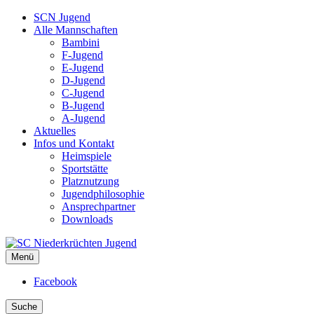
SCN Jugend
Alle Mannschaften
Bambini
F-Jugend
E-Jugend
D-Jugend
C-Jugend
B-Jugend
A-Jugend
Aktuelles
Infos und Kontakt
Heimspiele
Sportstätte
Platznutzung
Jugendphilosophie
Ansprechpartner
Downloads
Menü
SC Niederkrüchten Jugend
Facebook
Suche