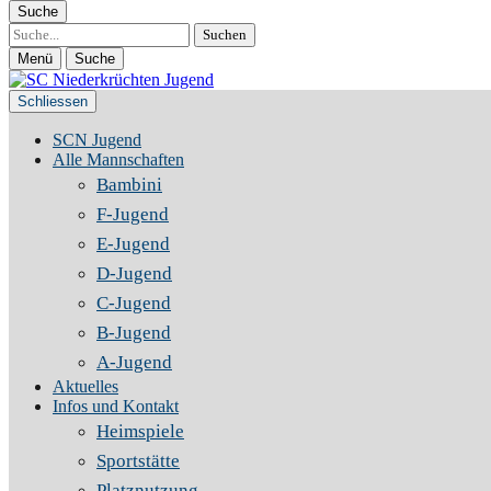
Suche
Suche
Menü
Suche
Schliessen
SCN Jugend
Alle Mannschaften
Bambini
F-Jugend
E-Jugend
D-Jugend
C-Jugend
B-Jugend
A-Jugend
Aktuelles
Infos und Kontakt
Heimspiele
Sportstätte
Platznutzung