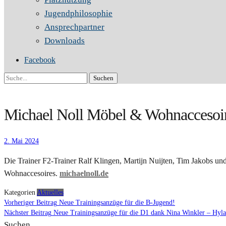
Jugendphilosophie
Ansprechpartner
Downloads
Facebook
Suche
Michael Noll Möbel & Wohnaccesoire
2. Mai 2024
Die Trainer F2-Trainer Ralf Klingen, Martijn Nuijten, Tim Jakobs u
Wohnaccesoires.
michaelnoll.de
Kategorien
Aktuelles
Beitragsnavigation
Vorheriger
Vorheriger Beitrag
Neue Trainingsanzüge für die B-Jugend!
Beitrag
Nächster Beitrag
Neue Trainingsanzüge für die D1 dank Nina Winkler – Hyla-
Suchen