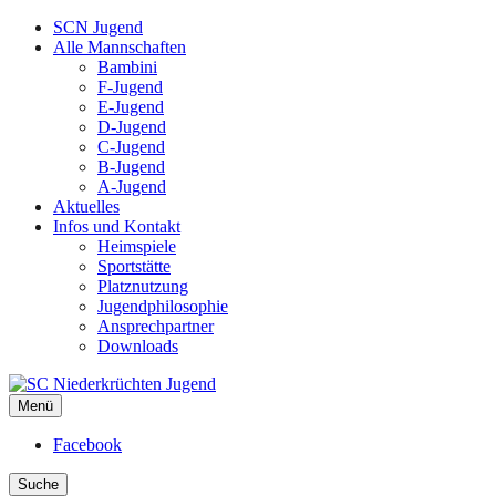
SCN Jugend
Alle Mannschaften
Bambini
F-Jugend
E-Jugend
D-Jugend
C-Jugend
B-Jugend
A-Jugend
Aktuelles
Infos und Kontakt
Heimspiele
Sportstätte
Platznutzung
Jugendphilosophie
Ansprechpartner
Downloads
Menü
SC Niederkrüchten Jugend
Facebook
Suche