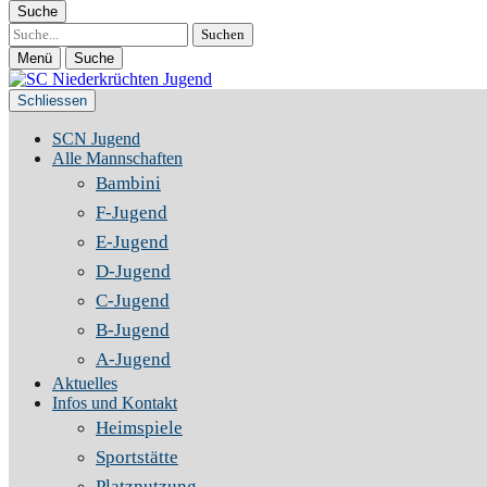
Suche
Suche
Menü
Suche
Schliessen
SCN Jugend
Alle Mannschaften
Bambini
F-Jugend
E-Jugend
D-Jugend
C-Jugend
B-Jugend
A-Jugend
Aktuelles
Infos und Kontakt
Heimspiele
Sportstätte
Platznutzung