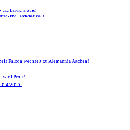
Vorheriger
- und Landschaftsbau!
Beitrag
Nächster
arten- und Landschaftsbau!
Beitrag
heis Falcon wechselt zu Alemannia Aachen!
 wird Profi!
 2024/2025!