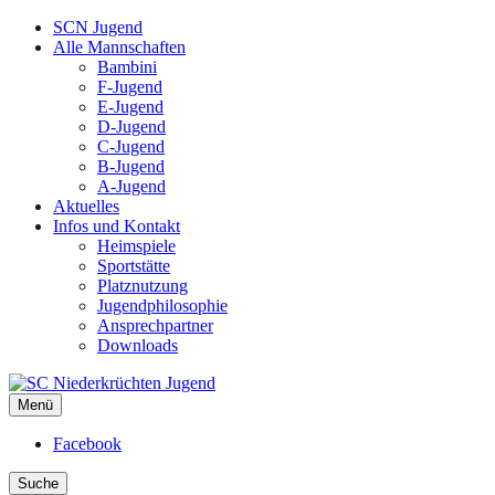
SCN Jugend
Alle Mannschaften
Bambini
F-Jugend
E-Jugend
D-Jugend
C-Jugend
B-Jugend
A-Jugend
Aktuelles
Infos und Kontakt
Heimspiele
Sportstätte
Platznutzung
Jugendphilosophie
Ansprechpartner
Downloads
Menü
SC Niederkrüchten Jugend
Facebook
Suche