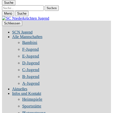
Suche
Suche
Menü
Suche
Schliessen
SCN Jugend
Alle Mannschaften
Bambini
F-Jugend
E-Jugend
D-Jugend
C-Jugend
B-Jugend
A-Jugend
Aktuelles
Infos und Kontakt
Heimspiele
Sportstätte
Platznutzung