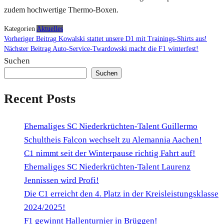
zudem hochwertige Thermo-Boxen.
Kategorien
Aktuelles
Beitragsnavigation
Vorhe
Vorheriger Beitrag
Kowalski stattet unsere D1 mit Trainings-Shirts aus!
Nächster
Beitr
Nächster Beitrag
Auto-Service-Twardowski macht die F1 winterfest!
Beitrag
Suchen
Suchen
Recent Posts
Ehemaliges SC Niederkrüchten-Talent Guillermo
Schultheis Falcon wechselt zu Alemannia Aachen!
C1 nimmt seit der Winterpause richtig Fahrt auf!
Ehemaliges SC Niederkrüchten-Talent Laurenz
Jennissen wird Profi!
Die C1 erreicht den 4. Platz in der Kreisleistungsklasse
2024/2025!
F1 gewinnt Hallenturnier in Brüggen!