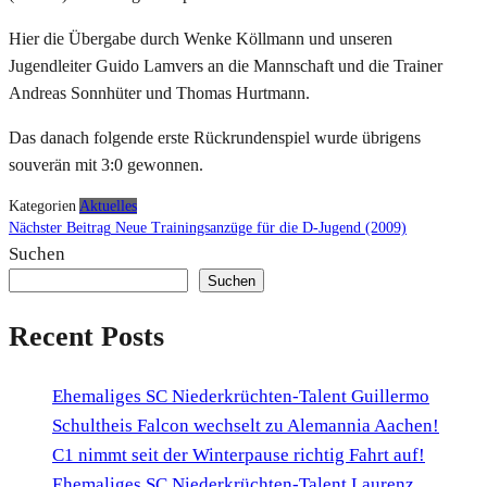
Hier die Übergabe durch Wenke Köllmann und unseren
Jugendleiter Guido Lamvers an die Mannschaft und die Trainer
Andreas Sonnhüter und Thomas Hurtmann.
Das
danach folgende erste Rückrundenspiel wurde übrigens
souverän mit 3:0 gewonnen.
Kategorien
Aktuelles
Beitragsnavigation
Nächster
Nächster Beitrag
Neue Trainingsanzüge für die D-Jugend (2009)
Beitrag
Suchen
Suchen
Recent Posts
Ehemaliges SC Niederkrüchten-Talent Guillermo
Schultheis Falcon wechselt zu Alemannia Aachen!
C1 nimmt seit der Winterpause richtig Fahrt auf!
Ehemaliges SC Niederkrüchten-Talent Laurenz