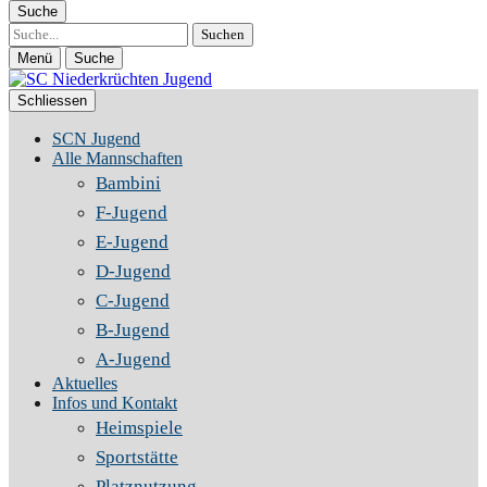
Suche
Suche
Menü
Suche
Schliessen
SCN Jugend
Alle Mannschaften
Bambini
F-Jugend
E-Jugend
D-Jugend
C-Jugend
B-Jugend
A-Jugend
Aktuelles
Infos und Kontakt
Heimspiele
Sportstätte
Platznutzung