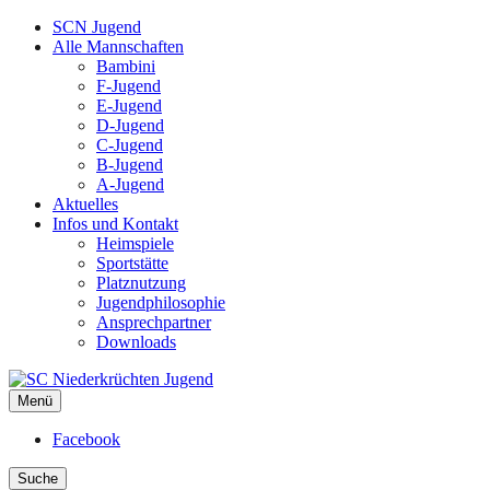
SCN Jugend
Alle Mannschaften
Bambini
F-Jugend
E-Jugend
D-Jugend
C-Jugend
B-Jugend
A-Jugend
Aktuelles
Infos und Kontakt
Heimspiele
Sportstätte
Platznutzung
Jugendphilosophie
Ansprechpartner
Downloads
Menü
SC Niederkrüchten Jugend
Facebook
Suche